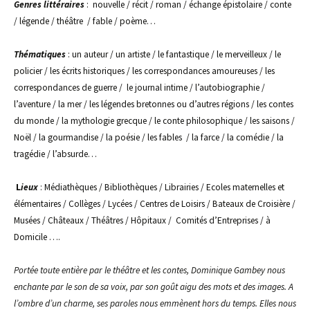
Genres littéraires
: nouvelle / récit / roman / échange épistolaire / conte
/ légende / théâtre / fable / poème…
Thématiqu
es
: un auteur / un artiste / le fantastique / le merveilleux / le
policier / les écrits historiques / les correspondances amoureuses / les
correspondances de guerre / le journal intime / l’autobiographie /
l’aventure / la mer / les légendes bretonnes ou d’autres régions / les contes
du monde / la mythologie grecque / le conte philosophique / les saisons /
Noël / la gourmandise / la poésie / les fables / la farce / la comédie / la
tragédie / l’absurde…
L
ieux
: Médiathèques / Bibliothèques / Librairies / Ecoles maternelles et
élémentaires / Collèges / Lycées / Centres de Loisirs / Bateaux de Croisière /
Musées / Châteaux / Théâtres / Hôpitaux / Comités d’Entreprises / à
Domicile ….
Portée toute entière par le théâtre et les contes, Dominique Gambey nous
enchante par le son de sa voix, par son goût aigu des mots et des images. A
l’ombre d’un charme, ses paroles nous emmènent hors du temps. Elles nous