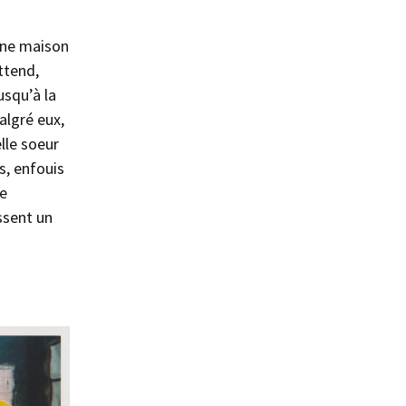
une maison
ttend,
usqu’à la
lgré eux,
lle soeur
, enfouis
le
ssent un