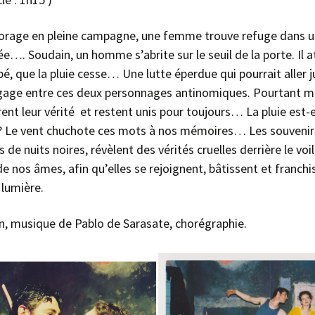
’orage en pleine campagne, une femme trouve refuge dans 
…. Soudain, un homme s’abrite sur le seuil de la porte. Il a
é, que la pluie cesse… Une lutte éperdue qui pourrait aller j
gage entre ces deux personnages antinomiques. Pourtant ma
rent leur vérité et restent unis pour toujours… La pluie est-e
? Le vent chuchote ces mots à nos mémoires… Les souvenirs
 de nuits noires, révèlent des vérités cruelles derrière le voi
e nos âmes, afin qu’elles se rejoignent, bâtissent et franchi
 lumière.
, musique de Pablo de Sarasate, chorégraphie.