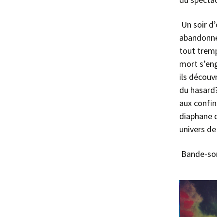
Un soir d
abandonnée
tout tremp
mort s’en
ils découv
du hasard
aux confins
diaphane d
univers de
Bande-son