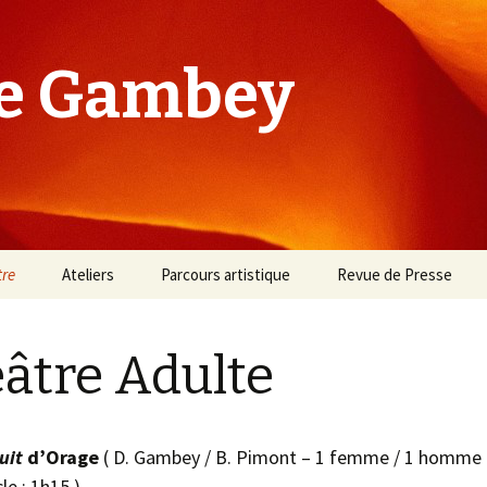
e Gambey
tre
Ateliers
Parcours artistique
Revue de Presse
re Adulte
Atelier Conte
Auteure
âtre Adulte
re Jeune Public
Atelier Lecture
Comédienne
Atelier Théâtre
Metteure en Scène
uit
d’Orage
( D. Gambey / B. Pimont – 1 femme / 1 homme 
le : 1h15 )