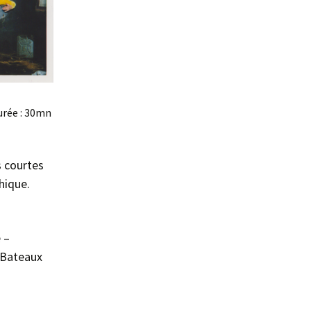
urée : 30mn
s courtes
hique.
 –
 Bateaux