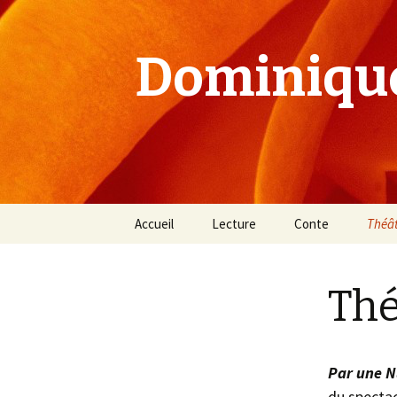
Dominiqu
Aller
Accueil
Lecture
Conte
Théâ
au
contenu
Théât
Thé
Théât
Par une N
du spectac